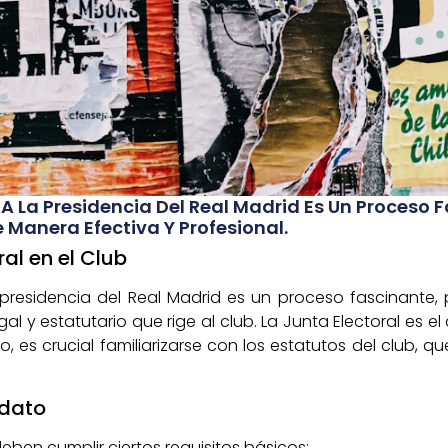
 La Presidencia Del Real Madrid Es Un Proceso F
anera Efectiva Y Profesional.
ral en el Club
presidencia del Real Madrid es un proceso fascinante, 
l y estatutario que rige al club. La Junta Electoral es 
llo, es crucial familiarizarse con los estatutos del club, 
idato
deben cumplir ciertos requisitos básicos: