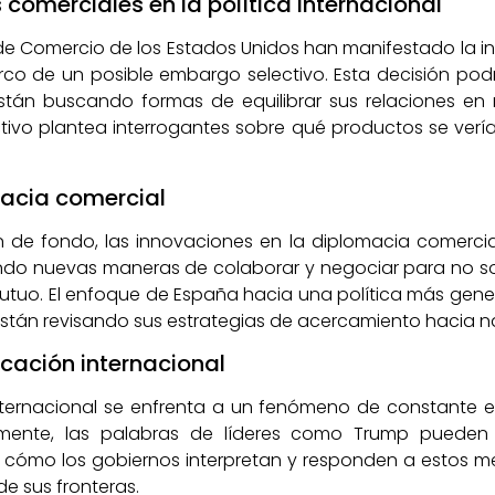
comerciales en la política internacional
de Comercio de los Estados Unidos han manifestado la i
co de un posible embargo selectivo. Esta decisión podr
tán buscando formas de equilibrar sus relaciones en 
tivo plantea interrogantes sobre qué productos se vería
macia comercial
n de fondo, las innovaciones en la diplomacia comerci
ando nuevas maneras de colaborar y negociar para no sol
utuo. El enfoque de España hacia una política más gene
stán revisando sus estrategias de acercamiento hacia 
cación internacional
nternacional se enfrenta a un fenómeno de constante 
amente, las palabras de líderes como Trump pueden
 en cómo los gobiernos interpretan y responden a estos m
e sus fronteras.