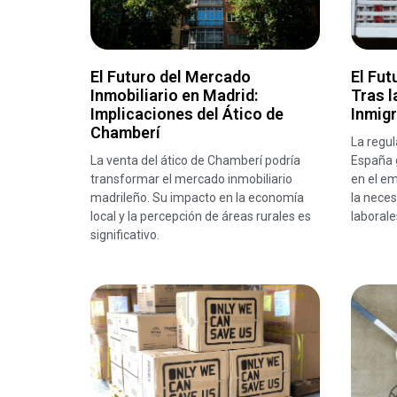
El Futuro del Mercado
El Fut
Inmobiliario en Madrid:
Tras l
Implicaciones del Ático de
Inmig
Chamberí
La regul
La venta del ático de Chamberí podría
España 
transformar el mercado inmobiliario
en el em
madrileño. Su impacto en la economía
la neces
local y la percepción de áreas rurales es
laborale
significativo.