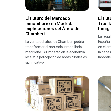
El Futuro del Mercado
El Fut
Inmobiliario en Madrid:
Tras l
Implicaciones del Ático de
Inmig
Chamberí
La regul
La venta del ático de Chamberí podría
España 
transformar el mercado inmobiliario
en el em
madrileño. Su impacto en la economía
la neces
local y la percepción de áreas rurales es
laborale
significativo.