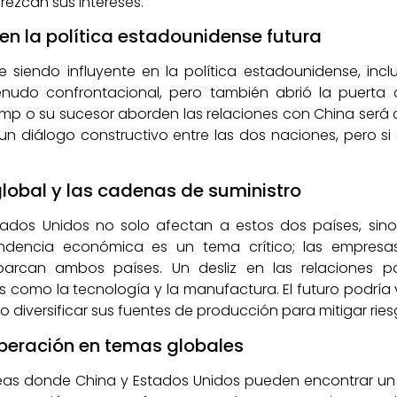
rezcan sus intereses.
en la política estadounidense futura
e siendo influyente en la política estadounidense, in
udo confrontacional, pero también abrió la puerta 
p o su sucesor aborden las relaciones con China será c
 un diálogo constructivo entre las dos naciones, pero si
lobal y las cadenas de suministro
stados Unidos no solo afectan a estos dos países, sino
endencia económica es un tema crítico; las empresa
rcan ambos países. Un desliz en las relaciones po
es como la tecnología y la manufactura. El futuro podría
iversificar sus fuentes de producción para mitigar ries
operación en temas globales
áreas donde China y Estados Unidos pueden encontrar u