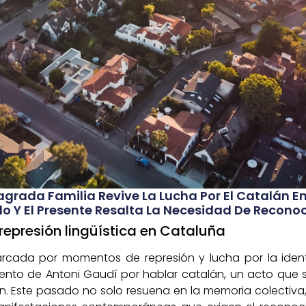
agrada Familia Revive La Lucha Por El Catalán En
 Y El Presente Resalta La Necesidad De Reconoc
a represión lingüística en Cataluña
arcada por momentos de represión y lucha por la iden
nto de Antoni Gaudí por hablar catalán, un acto que sim
n. Este pasado no solo resuena en la memoria colectiva