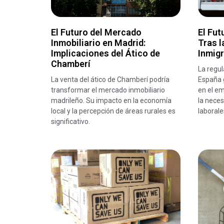
El Futuro del Mercado
El Fut
Inmobiliario en Madrid:
Tras l
Implicaciones del Ático de
Inmig
Chamberí
La regul
La venta del ático de Chamberí podría
España 
transformar el mercado inmobiliario
en el em
madrileño. Su impacto en la economía
la neces
local y la percepción de áreas rurales es
laborale
significativo.